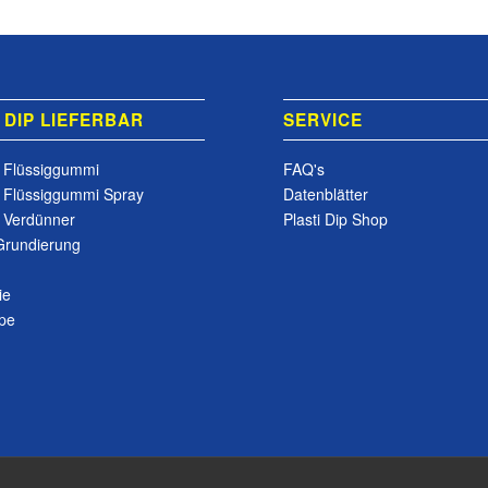
 DIP LIEFERBAR
SERVICE
p Flüssiggummi
FAQ's
p Flüssiggummi Spray
Datenblätter
p Verdünner
Plasti Dip Shop
Grundierung
ie
ape