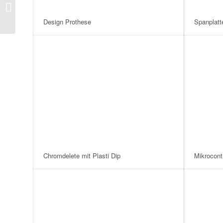
Werkzeug-Griffe
gummieren
Design Prothese
Spanplatt
Chromdelete mit Plasti Dip
Mikrocontr